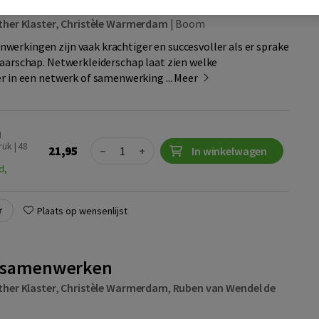
derschap
ther Klaster
,
Christèle Warmerdam
|
Boom
erkingen zijn vaak krachtiger en succesvoller als er sprake
naarschap. Netwerkleiderschap laat zien welke
er in een netwerk of samenwerking ...
Meer
N
Quantity
uk | 48
21,95
−
+
In winkelwagen
d,
r
Plaats op wensenlijst
 samenwerken
ther Klaster
,
Christèle Warmerdam
,
Ruben van Wendel de