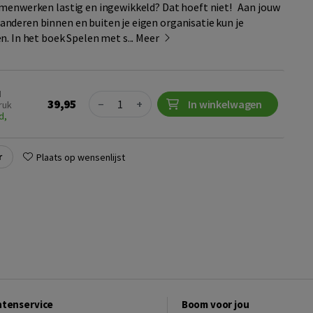
menwerken lastig en ingewikkeld? Dat hoeft niet! Aan jouw
deren binnen en buiten je eigen organisatie kun je
. In het boek Spelen met s...
Meer
N
Quantity
39,95
−
+
In winkelwagen
ruk
d,
r
Plaats op wensenlijst
ntenservice
Boom voor jou