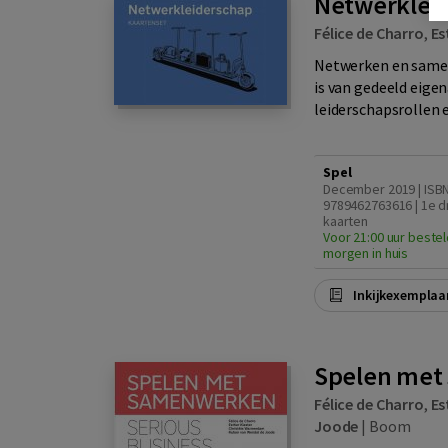
Netwerklei
Félice de Charro
,
Es
Netwerken en samenw
is van gedeeld eige
leiderschapsrollen 
Spel
December 2019 | ISB
9789462763616 | 1e dr
kaarten
Voor 21:00 uur bestel
morgen in huis
Inkijkexemplaa
Spelen met
Félice de Charro
,
Es
Joode
|
Boom