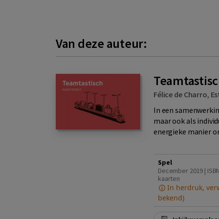
Van deze auteur:
Teamtastis
Félice de Charro
,
Es
In een samenwerking 
maar ook als individ
energieke manier om
Spel
December 2019 | ISBN
kaarten
In herdruk, ver
bekend)