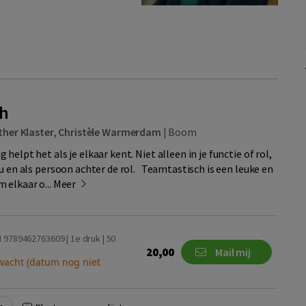
ch
ther Klaster
,
Christèle Warmerdam
|
Boom
helpt het als je elkaar kent. Niet alleen in je functie of rol,
u en als persoon achter de rol. Teamtastisch is een leuke en
 elkaar o...
Meer
 9789462763609 | 1e druk | 50
20,00
Mail mij
wacht (datum nog niet