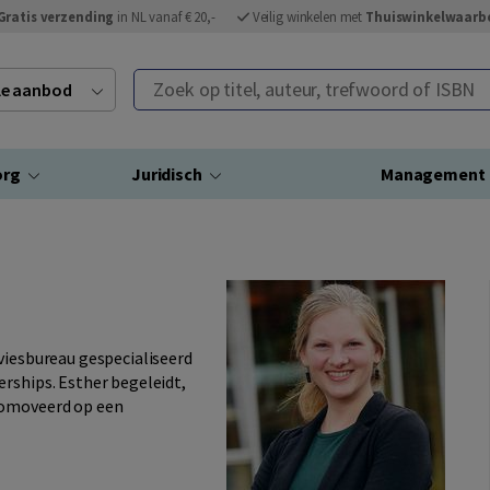
Gratis verzending
in NL vanaf € 20,-
Veilig winkelen met
Thuiswinkelwaarb
Zoek op titel, auteur, trefwoord of ISBN
ele aanbod
org
Juridisch
Management
viesbureau gespecialiseerd
rships. Esther begeleidt,
romoveerd op een