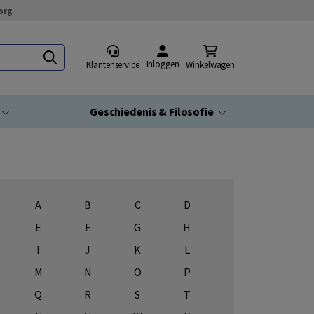
org
Inloggen
Klantenservice
Winkelwagen
Geschiedenis & Filosofie
A
B
C
D
E
F
G
H
I
J
K
L
M
N
O
P
Q
R
S
T