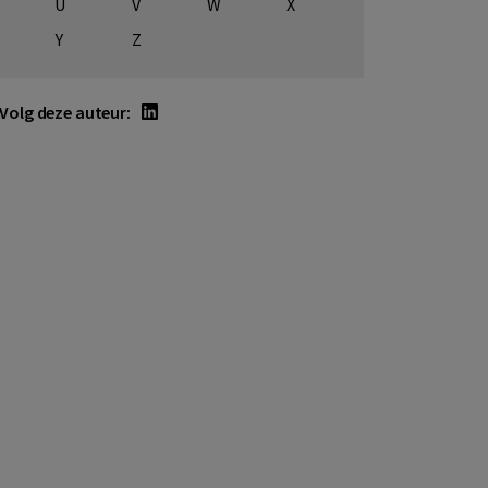
U
V
W
X
Y
Z
Volg deze auteur: