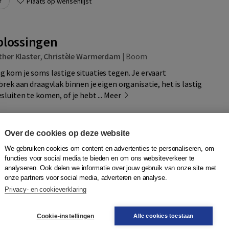
r
Plaats op wensenlijst
plossingen
ther Klaster
,
Christèle Warmerdam
|
Boom
 kom je soms lastige situaties tegen. Je ervaart
rek aan draagvlak binnen je eigen organisatie, het is lastig
luiten te komen, of je hebt ...
Meer
Over de cookies op deze website
N
Quantity
uk | 80
21,95
−
+
In winkelwagen
We gebruiken cookies om content en advertenties te personaliseren, om
functies voor social media te bieden en om ons websiteverkeer te
d,
analyseren. Ook delen we informatie over jouw gebruik van onze site met
onze partners voor social media, adverteren en analyse.
r
Privacy- en cookieverklaring
Plaats op wensenlijst
Cookie-instellingen
Alle cookies toestaan