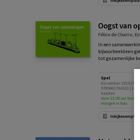
Inkijkexemplaa
Oogst van o
Félice de Charro
,
Es
In een samenwerking
bijvoorbeeld een geb
tot gezamenlijke bes
Spel
December 2019 | ISB
9789462763623 | 1e dr
kaarten
Voor 21:00 uur bestel
morgen in huis
Inkijkexemplaa