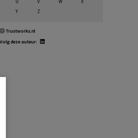
U
V
W
X
Y
Z
Trustworks.nl
Volg deze auteur: