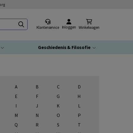
org
Inloggen
Klantenservice
Winkelwagen
Geschiedenis & Filosofie
A
B
C
D
E
F
G
H
I
J
K
L
M
N
O
P
Q
R
S
T