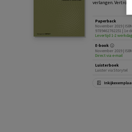
verlangen. Vertrouwe
Paperback
November 2019 | ISB
9789462762251 | 1e d
Levertijd 1-2 werkda
E-book
November 2019 | ISB
Direct via e-mail
Luisterboek
Luister via Storytel
Inkijkexemplaa