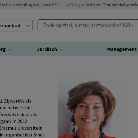
Gratis verzending
in NL vanaf € 20,-
Veilig winkelen met
Thuiswinkelwaarb
Zoek op titel, auteur, trefwoord of ISBN
ele aanbod
org
Juridisch
Management
. Zij werkte als
le industrie in
ièreswitch door als
 gaan. In 2012
Erasmus Universiteit
n organisaties). Sinds