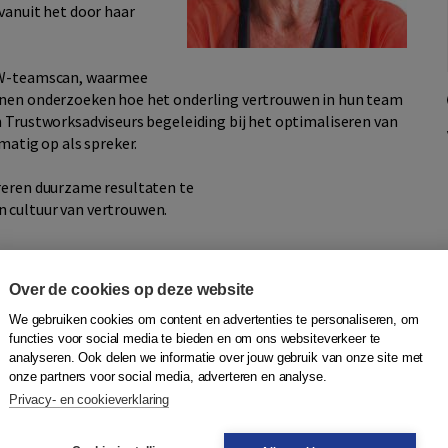
vanuit het door haar
 TW-teamscan, waarmee
nnen onderzoeken hoe het onderling vertrouwen in hun team
n Trustworksadviseurs begeleiding bij het optimaliseren van
matig op als spreker.
reren duurzame resultaten te
 cultuur van vertrouwen.
Over de cookies op deze website
We gebruiken cookies om content en advertenties te personaliseren, om
functies voor social media te bieden en om ons websiteverkeer te
 als kompas
analyseren. Ook delen we informatie over jouw gebruik van onze site met
onze partners voor social media, adverteren en analyse.
|
Boom
Privacy- en cookieverklaring
er druk en hectiek, terwijl we verlangen naar rust,
p. Naar een gevoel van vertrouwen. En dat is een terecht