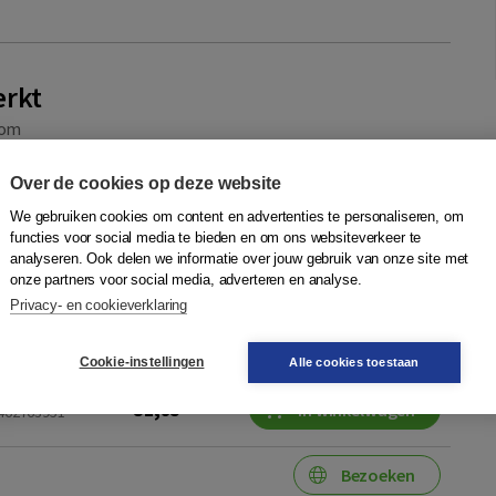
erkt
om
rgangstijd waarin de hiërarchische manier van organiseren
Over de cookies op deze website
er dan 1,2 miljoen mensen volgen liever hun hart als zzp’er
n de systemen en cul...
Meer
We gebruiken cookies om content en advertenties te personaliseren, om
functies voor social media te bieden en om ons websiteverkeer te
analyseren. Ook delen we informatie over jouw gebruik van onze site met
onze partners voor social media, adverteren en analyse.
Privacy- en cookieverklaring
Quantity
39,95
−
+
In winkelwagen
ruk
sdag in
Cookie-instellingen
Alle cookies toestaan
31,95
In winkelwagen
9462763951
Bezoeken