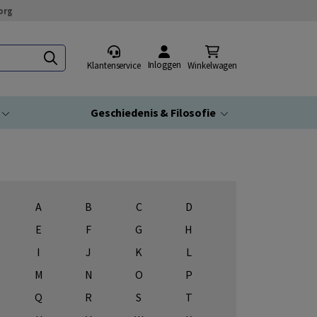
org
Inloggen
Klantenservice
Winkelwagen
Geschiedenis & Filosofie
A
B
C
D
E
F
G
H
I
J
K
L
M
N
O
P
Q
R
S
T