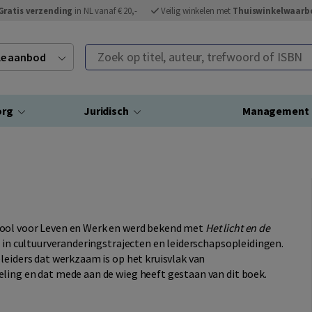
Gratis verzending
in NL vanaf € 20,-
Veilig winkelen met
Thuiswinkelwaarb
Zoek op titel, auteur, trefwoord of ISBN
ele aanbod
org
Juridisch
Management
hool voor Leven en Werk en werd bekend met
Het licht en de
ng in cultuurveranderingstrajecten en leiderschapsopleidingen.
leiders dat werkzaam is op het kruisvlak van
ling en dat mede aan de wieg heeft gestaan van dit boek.