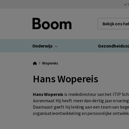
Bekijk ons h
Onderwijs
Gezondheidsz
Wopereis
Hans Wopereis
Hans Wopereis
is mededirecteur van het ITIP Sc
korenmaat
. Hij heeft meer dan dertig jaar ervari
Daarnaast geeft hij leiding aan een team van bege
organisatieontwikkeling en persoonlijke ontwikke