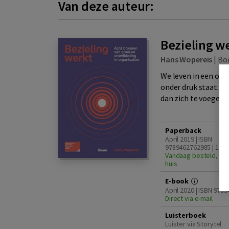
Van deze auteur:
Bezieling w
Hans Wopereis
|
Bo
We leven in een ove
onder druk staat. Me
dan zich te voegen i
Paperback
April 2019 | ISBN
9789462762985 | 1e d
Vandaag besteld, din
huis
E-book
April 2020 | ISBN 978
Direct via e-mail
Luisterboek
Luister via Storytel