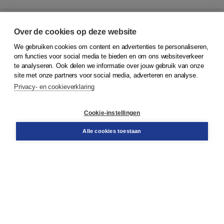
Over de cookies op deze website
We gebruiken cookies om content en advertenties te personaliseren,
© 2026
Koninklijke Boom uitgevers
om functies voor social media te bieden en om ons websiteverkeer
te analyseren. Ook delen we informatie over jouw gebruik van onze
Klantenservice
site met onze partners voor social media, adverteren en analyse.
Service & informatie
Privacy- en cookieverklaring
Contact
Retourneren
Docentenservice
Cookie-instellingen
Snel bestellen
Teamviewer
Alle cookies toestaan
Boom voor jou
Voor de boekhandel
Voor de pers
Publiceren bij Boom
Werken bij Boom & Vacatures
Over Boom
Wat ons drijft