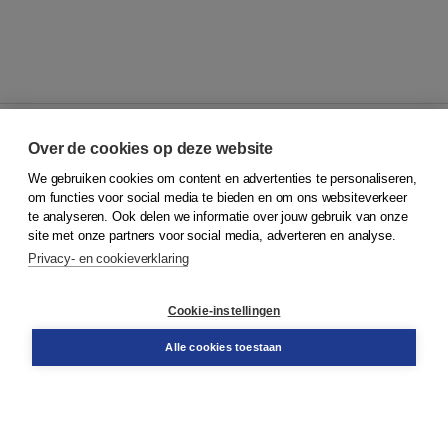
Over de cookies op deze website
We gebruiken cookies om content en advertenties te personaliseren,
© 2026
Koninklijke Boom uitgevers
om functies voor social media te bieden en om ons websiteverkeer
te analyseren. Ook delen we informatie over jouw gebruik van onze
Klantenservice
site met onze partners voor social media, adverteren en analyse.
Service & informatie
Privacy- en cookieverklaring
Contact
Retourneren
Docentenservice
Cookie-instellingen
Snel bestellen
Teamviewer
Alle cookies toestaan
Boom voor jou
Voor de boekhandel
Voor de pers
Publiceren bij Boom