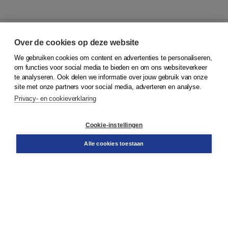
Over de cookies op deze website
We gebruiken cookies om content en advertenties te personaliseren,
© 2026
Koninklijke Boom uitgevers
om functies voor social media te bieden en om ons websiteverkeer
te analyseren. Ook delen we informatie over jouw gebruik van onze
Klantenservice
site met onze partners voor social media, adverteren en analyse.
Service & informatie
Privacy- en cookieverklaring
Contact
Retourneren
Docentenservice
Cookie-instellingen
Snel bestellen
Teamviewer
Alle cookies toestaan
Boom voor jou
Voor de boekhandel
Voor de pers
Publiceren bij Boom
Werken bij Boom & Vacatures
Over Boom