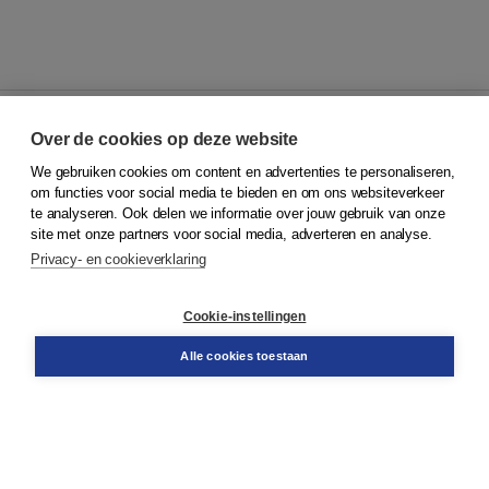
Over de cookies op deze website
We gebruiken cookies om content en advertenties te personaliseren,
© 2026
Koninklijke Boom uitgevers
om functies voor social media te bieden en om ons websiteverkeer
te analyseren. Ook delen we informatie over jouw gebruik van onze
Klantenservice
site met onze partners voor social media, adverteren en analyse.
Service & informatie
Privacy- en cookieverklaring
Contact
Retourneren
Docentenservice
Cookie-instellingen
Snel bestellen
Teamviewer
Alle cookies toestaan
Boom voor jou
Voor de boekhandel
Voor de pers
Publiceren bij Boom
Werken bij Boom & Vacatures