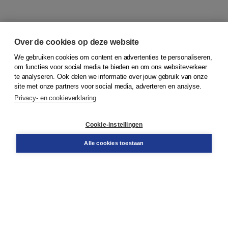
Over de cookies op deze website
We gebruiken cookies om content en advertenties te personaliseren,
© 2026
Koninklijke Boom uitgevers
om functies voor social media te bieden en om ons websiteverkeer
te analyseren. Ook delen we informatie over jouw gebruik van onze
Klantenservice
site met onze partners voor social media, adverteren en analyse.
Service & informatie
Privacy- en cookieverklaring
Contact
Retourneren
Docentenservice
Cookie-instellingen
Snel bestellen
Teamviewer
Alle cookies toestaan
Boom voor jou
Voor de boekhandel
Voor de pers
Publiceren bij Boom
Werken bij Boom & Vacatures
Over Boom