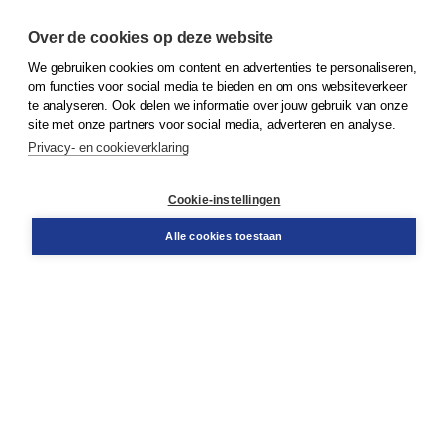
Over de cookies op deze website
We gebruiken cookies om content en advertenties te personaliseren,
© 2026
Koninklijke Boom uitgevers
om functies voor social media te bieden en om ons websiteverkeer
te analyseren. Ook delen we informatie over jouw gebruik van onze
Klantenservice
site met onze partners voor social media, adverteren en analyse.
Service & informatie
Privacy- en cookieverklaring
Contact
Retourneren
Docentenservice
Cookie-instellingen
Snel bestellen
Teamviewer
Alle cookies toestaan
Boom voor jou
Voor de boekhandel
Voor de pers
Publiceren bij Boom
Werken bij Boom & Vacatures
Over Boom
Wat ons drijft
Onze historie