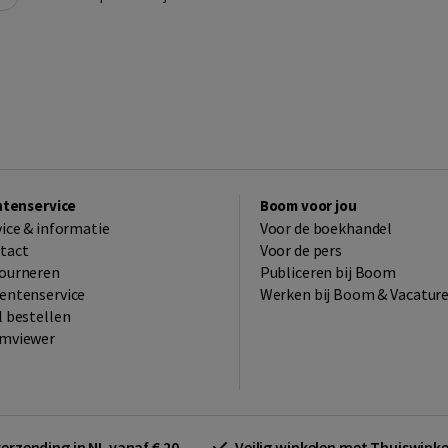
ntenservice
Boom voor jou
vice & informatie
Voor de boekhandel
tact
Voor de pers
ourneren
Publiceren bij Boom
entenservice
Werken bij Boom & Vacatur
l bestellen
mviewer
verzending in NL vanaf € 20,-.
Veilig winkelen met Thuiswin