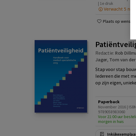
| 1e druk
Verwacht 5 nov
Plaats op wensenli
Patiëntveil
Redactie:
Rob Dillm
Jager
,
Tom van der
Stap voor stap bouwe
Iedereen die met me
op zijn eigen, unieke
Paperback
November 2016 | ISB
9789058983060
Voor 21:00 uur bestel
morgen in huis
Inkijkexemplaa