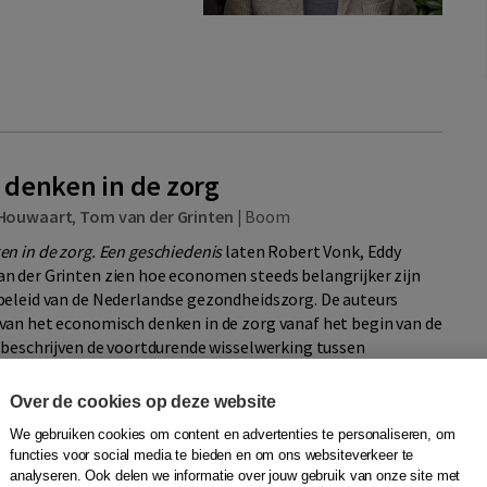
denken in de zorg
 Houwaart
,
Tom van der Grinten
|
Boom
n in de zorg. Een geschiedenis
laten Robert Vonk, Eddy
 der Grinten zien hoe economen steeds belangrijker zijn
eleid van de Nederlandse gezondheidszorg. De auteurs
an het economisch denken in de zorg vanaf het begin van de
 beschrijven de voortdurende wisselwerking tussen
akers en bestuurders.
Over de cookies op deze website
We gebruiken cookies om content en advertenties te personaliseren, om
functies voor social media te bieden en om ons websiteverkeer te
analyseren. Ook delen we informatie over jouw gebruik van onze site met
Quantity
N 9789024422111