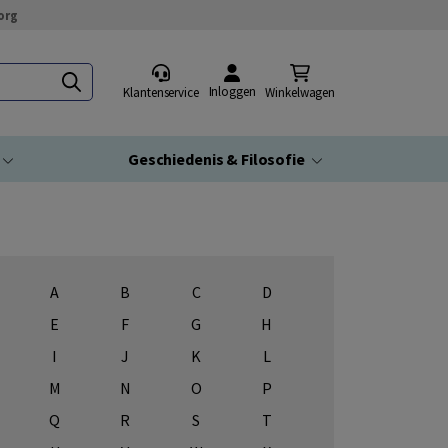
org
Inloggen
Klantenservice
Winkelwagen
Geschiedenis & Filosofie
A
B
C
D
E
F
G
H
I
J
K
L
M
N
O
P
Q
R
S
T