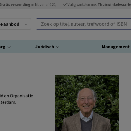
Gratis verzending
in NL vanaf € 20,-
Veilig winkelen met
Thuiswinkelwaarb
Zoek op titel, auteur, trefwoord of ISBN
ele aanbod
org
Juridisch
Management
id en Organisatie
tterdam.