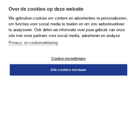
Over de cookies op deze website
We gebruiken cookies om content en advertenties te personaliseren,
© 2026
Koninklijke Boom uitgevers
om functies voor social media te bieden en om ons websiteverkeer
te analyseren. Ook delen we informatie over jouw gebruik van onze
Klantenservice
site met onze partners voor social media, adverteren en analyse.
Service & informatie
Privacy- en cookieverklaring
Contact
Retourneren
Docentenservice
Cookie-instellingen
Snel bestellen
Teamviewer
Alle cookies toestaan
Boom voor jou
Voor de boekhandel
Voor de pers
Publiceren bij Boom
Werken bij Boom & Vacatures
Over Boom
Wat ons drijft
Onze historie