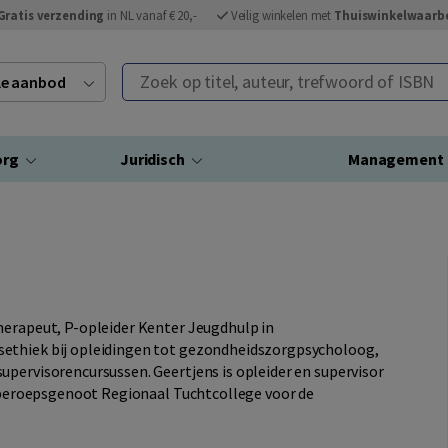
Gratis verzending
in NL vanaf € 20,-
Veilig winkelen met
Thuiswinkelwaarb
Zoek op titel, auteur, trefwoord of ISBN
ele aanbod
org
Juridisch
Management
herapeut, P-opleider Kenter Jeugdhulp in
sethiek bij opleidingen tot gezondheidszorgpsycholoog,
upervisorencursussen. Geertjens is opleider en supervisor
id-beroepsgenoot Regionaal Tuchtcollege voor de