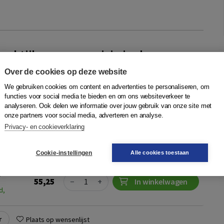
raktijk van supervisie in de ggz
ijn
,
Ruud Beunderman
,
Lidwien Geertjens
,
Fatima van der
Over de cookies op deze website
We gebruiken cookies om content en advertenties te personaliseren, om
apart Supervisie is een vak apart en van een supervisor mag
functies voor social media te bieden en om ons websiteverkeer te
analyseren. Ook delen we informatie over jouw gebruik van onze site met
 deze niet alleen kundig en ervaren is als therapeut, maar
onze partners voor social media, adverteren en analyse.
digheden verenigt ...
Meer
Privacy- en cookieverklaring
ting
Cookie-instellingen
Alle cookies toestaan
N
Quantity
55,25
−
+
In winkelwagen
d,
r
Plaats op wensenlijst