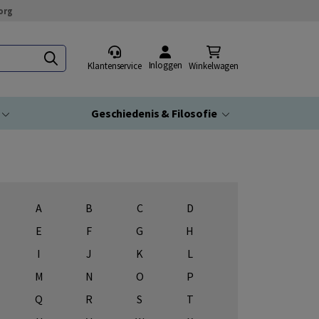
org
Inloggen
Klantenservice
Winkelwagen
Geschiedenis & Filosofie
A
B
C
D
E
F
G
H
I
J
K
L
M
N
O
P
Q
R
S
T