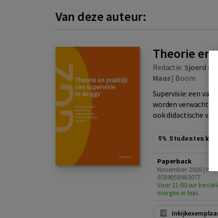
Van deze auteur:
Theorie en p
Redactie:
Sjoerd Col
Maas
|
Boom
Supervisie: een vak 
worden verwacht dat
ook didactische vaar
5%
Studentenkor
Paperback
November 2016 | ISB
9789058983077
Voor 21:00 uur bestel
morgen in huis
Inkijkexemplaa