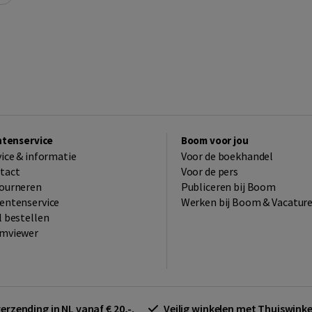
ntenservice
Boom voor jou
vice & informatie
Voor de boekhandel
tact
Voor de pers
ourneren
Publiceren bij Boom
entenservice
Werken bij Boom & Vacatur
l bestellen
mviewer
verzending in NL vanaf € 20,-.
Veilig winkelen met Thuiswin