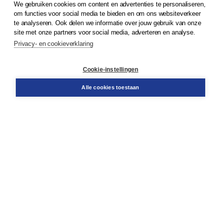
We gebruiken cookies om content en advertenties te personaliseren,
© 2026
Koninklijke Boom uitgevers
om functies voor social media te bieden en om ons websiteverkeer
te analyseren. Ook delen we informatie over jouw gebruik van onze
Klantenservice
site met onze partners voor social media, adverteren en analyse.
Service & informatie
Privacy- en cookieverklaring
Contact
Retourneren
Docentenservice
Cookie-instellingen
Snel bestellen
Teamviewer
Alle cookies toestaan
Boom voor jou
Voor de boekhandel
Voor de pers
Publiceren bij Boom
Werken bij Boom & Vacatures
Over Boom
Wat ons drijft
Onze historie
Onze auteurs
Onze organisatie
Duurzaam ondernemen