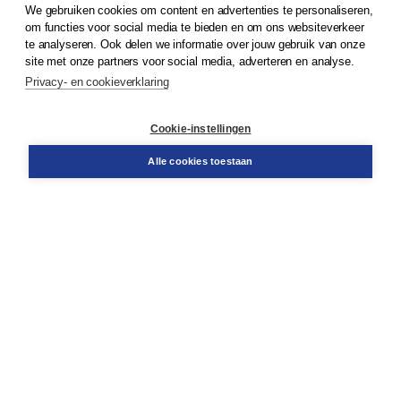
We gebruiken cookies om content en advertenties te personaliseren,
© 2026
Koninklijke Boom uitgevers
om functies voor social media te bieden en om ons websiteverkeer
te analyseren. Ook delen we informatie over jouw gebruik van onze
Klantenservice
site met onze partners voor social media, adverteren en analyse.
Service & informatie
Privacy- en cookieverklaring
Contact
Retourneren
Docentenservice
Cookie-instellingen
Snel bestellen
Teamviewer
Alle cookies toestaan
Boom voor jou
Voor de boekhandel
Voor de pers
Publiceren bij Boom
Werken bij Boom & Vacatures
Over Boom
Wat ons drijft
Onze historie
Onze auteurs
Onze organisatie
Duurzaam ondernemen