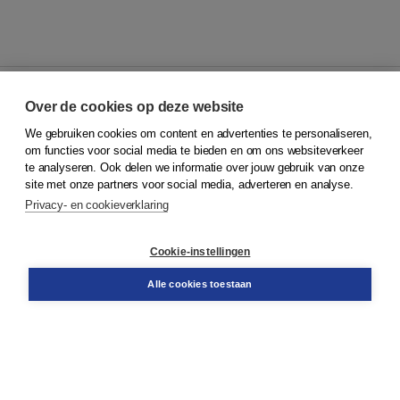
Over de cookies op deze website
We gebruiken cookies om content en advertenties te personaliseren,
© 2026
Koninklijke Boom uitgevers
om functies voor social media te bieden en om ons websiteverkeer
te analyseren. Ook delen we informatie over jouw gebruik van onze
Klantenservice
site met onze partners voor social media, adverteren en analyse.
Service & informatie
Privacy- en cookieverklaring
Contact
Retourneren
Docentenservice
Cookie-instellingen
Snel bestellen
Teamviewer
Alle cookies toestaan
Boom voor jou
Voor de boekhandel
Voor de pers
Publiceren bij Boom
Werken bij Boom & Vacatures