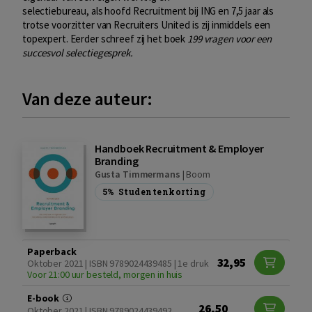
selectiebureau, als hoofd Recruitment bij ING en 7,5 jaar als
trotse voorzitter van Recruiters United is zij inmiddels een
topexpert. Eerder schreef zij het boek
199 vragen voor een
succesvol selectiegesprek.
Van deze auteur:
Handboek Recruitment & Employer
Branding
Gusta Timmermans
|
Boom
5%
Studentenkorting
Paperback
32,95
Oktober 2021 | ISBN 9789024439485 | 1e druk
Voor 21:00 uur besteld, morgen in huis
E-book
26,50
Oktober 2021 | ISBN 9789024439492