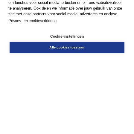
om functies voor social media te bieden en om ons websiteverkeer
te analyseren. Ook delen we informatie over jouw gebruik van onze
Klantenservice
site met onze partners voor social media, adverteren en analyse.
Service & informatie
Privacy- en cookieverklaring
Contact
Retourneren
Docentenservice
Cookie-instellingen
Snel bestellen
Teamviewer
Alle cookies toestaan
Boom voor jou
Voor de boekhandel
Voor de pers
Publiceren bij Boom
Werken bij Boom & Vacatures
Over Boom
Wat ons drijft
Onze historie
Onze auteurs
Onze organisatie
Duurzaam ondernemen