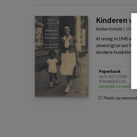
Kinderen va
Mieke Kirkels
|
Uitge
Al vroeg in 1945 wo
zeventigtal van hen 
donkere huidskleur e
Paperback
April 2017 | ISBN
9789460043215
Levertijd 1-2 werkda
Plaats op wensenli