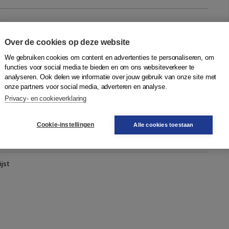
n zwarte bevrijders
Over de cookies op deze website
verij Vantilt
We gebruiken cookies om content en advertenties te personaliseren, om
rden in Limburg de eerste bevrijdingskinderen geboren. Een
functies voor social media te bieden en om ons websiteverkeer te
is duidelijk herkenbaar als ‘Amerikaantjes’ – ze hebben een
analyseren. Ook delen we informatie over jouw gebruik van onze site met
n hun biologische v...
Meer
onze partners voor social media, adverteren en analyse.
Privacy- en cookieverklaring
Cookie-instellingen
Alle cookies toestaan
Quantity
15,00
−
+
In winkelwagen
gen
jst