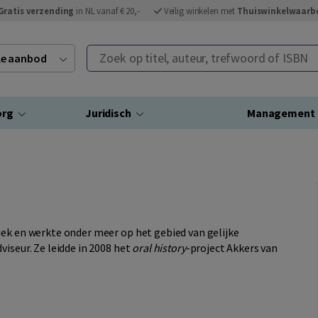
Gratis verzending
in NL vanaf € 20,-
Veilig winkelen met
Thuiswinkelwaarb
Zoek op titel, auteur, trefwoord of ISBN
ele aanbod
org
Juridisch
Management
iek en werkte onder meer op het gebied van gelijke
iseur. Ze leidde in 2008 het
oral history
-project Akkers van