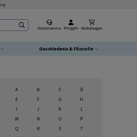
org
Inloggen
Klantenservice
Winkelwagen
Geschiedenis & Filosofie
A
B
C
D
E
F
G
H
I
J
K
L
M
N
O
P
Q
R
S
T