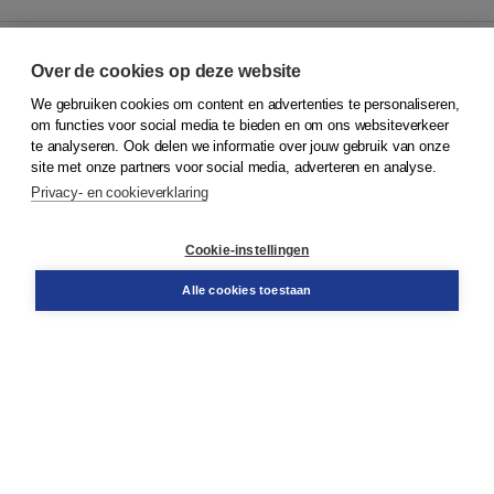
Over de cookies op deze website
We gebruiken cookies om content en advertenties te personaliseren,
© 2026
Koninklijke Boom uitgevers
om functies voor social media te bieden en om ons websiteverkeer
te analyseren. Ook delen we informatie over jouw gebruik van onze
Klantenservice
site met onze partners voor social media, adverteren en analyse.
Service & informatie
Privacy- en cookieverklaring
Contact
Retourneren
Docentenservice
Cookie-instellingen
Snel bestellen
Teamviewer
Alle cookies toestaan
Boom voor jou
Voor de boekhandel
Voor de pers
Publiceren bij Boom
Werken bij Boom & Vacatures
Over Boom
Wat ons drijft