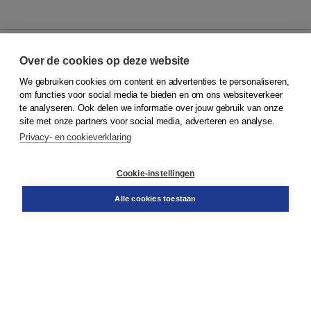
Over de cookies op deze website
We gebruiken cookies om content en advertenties te personaliseren,
© 2026
Koninklijke Boom uitgevers
om functies voor social media te bieden en om ons websiteverkeer
te analyseren. Ook delen we informatie over jouw gebruik van onze
Klantenservice
site met onze partners voor social media, adverteren en analyse.
Service & informatie
Privacy- en cookieverklaring
Contact
Retourneren
Docentenservice
Cookie-instellingen
Snel bestellen
Teamviewer
Alle cookies toestaan
Boom voor jou
Voor de boekhandel
Voor de pers
Publiceren bij Boom
Werken bij Boom & Vacatures
Over Boom