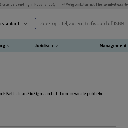
Gratis verzending
in NL vanaf € 20,-
Veilig winkelen met
Thuiswinkelwaarb
Zoek op titel, auteur, trefwoord of ISBN
ele aanbod
org
Juridisch
Management
Black Belts Lean Six Sigma in het domein van de publieke