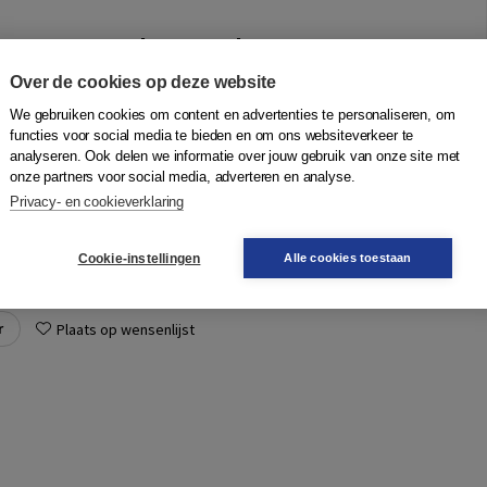
ype naar verbetercultuur
on Diepenmaat
,
Paul van Tiel
,
Erik Ruijters
|
Boom
Over de cookies op deze website
 over managementtechnieken en termen als lean, agile en
We gebruiken cookies om content en advertenties te personaliseren, om
m de oren. Het lijken wondermiddelen waarmee elk probleem
functies voor social media te bieden en om ons websiteverkeer te
analyseren. Ook delen we informatie over jouw gebruik van onze site met
n. Hebben we te maken met hyp...
Meer
onze partners voor social media, adverteren en analyse.
Privacy- en cookieverklaring
Quantity
462761629
36,50
−
+
In winkelwagen
Cookie-instellingen
Alle cookies toestaan
gen
r
Plaats op wensenlijst