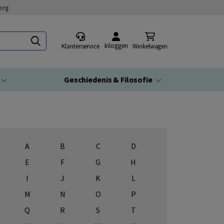
org
Inloggen
Klantenservice
Winkelwagen
Geschiedenis & Filosofie
A
B
C
D
E
F
G
H
I
J
K
L
M
N
O
P
Q
R
S
T