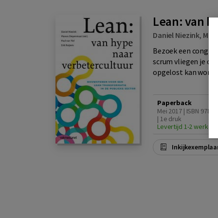
Lean: van h
Daniel Niezink
,
Man
Bezoek een congres
scrum vliegen je o
opgelost kan worde
Paperback
Mei 2017 | ISBN 9789
| 1e druk
Levertijd 1-2 werkda
Inkijkexemplaa