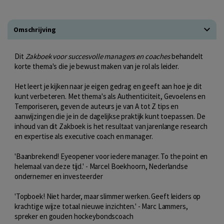
Omschrijving
Dit
Zakboek voor succesvolle managers en coaches
behandelt
korte thema's die je bewust maken van je rol als leider.
Het leert je kijken naar je eigen gedrag en geeft aan hoe je dit
kunt verbeteren. Met thema's als Authenticiteit, Gevoelens en
Temporiseren, geven de auteurs je van A tot Z tips en
aanwijzingen die je in de dagelijkse praktijk kunt toepassen. De
inhoud van dit Zakboek is het resultaat van jarenlange research
en expertise als executive coach en manager.
'Baanbrekend! Eyeopener voor iedere manager. To the point en
helemaal van deze tijd.' - Marcel Boekhoorn, Nederlandse
ondernemer en investeerder
'Topboek! Niet harder, maar slimmer werken. Geeft leiders op
krachtige wijze totaal nieuwe inzichten.' - Marc Lammers,
spreker en gouden hockeybondscoach