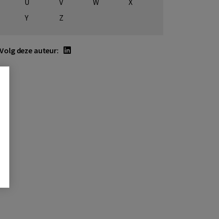
U
V
W
X
Y
Z
Volg deze auteur: