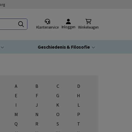
org
Inloggen
Klantenservice
Winkelwagen
Geschiedenis & Filosofie
A
B
C
D
E
F
G
H
I
J
K
L
M
N
O
P
Q
R
S
T