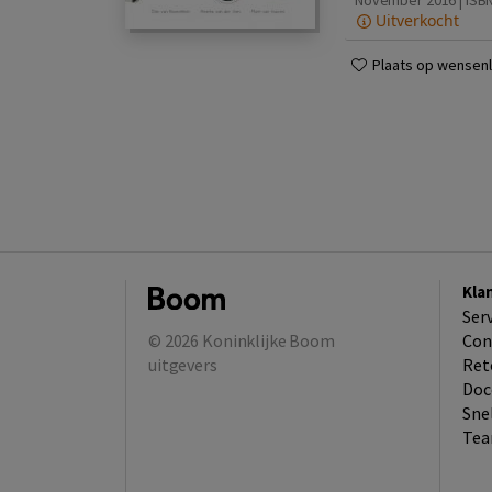
November 2016 | ISB
Uitverkocht
Plaats op wensenli
Kla
Ser
© 2026
Koninklijke Boom
Con
uitgevers
Ret
Doc
Sne
Tea