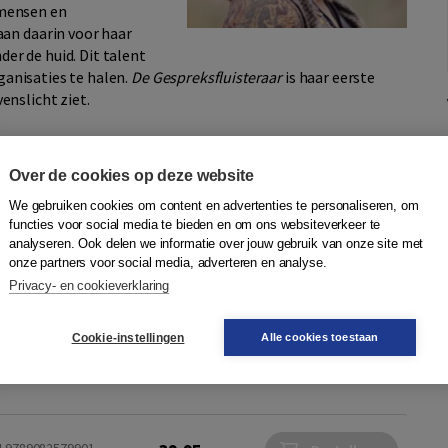
mensen en
an daarin voor haar
der de huid. Dit talent
rganisaties te halen.
De Gespreksfluisteraar
is haar eerste
nslicht ziet.
Over de cookies op deze website
We gebruiken cookies om content en advertenties te personaliseren, om
functies voor social media te bieden en om ons websiteverkeer te
fluisteraar
analyseren. Ook delen we informatie over jouw gebruik van onze site met
onze partners voor social media, adverteren en analyse.
,
Ameike van der Ven
,
Mark van Vuuren
|
Commotion
Privacy- en cookieverklaring
kers in organisaties zo'n 80% van hun werktijd in
Cookie-instellingen
Alle cookies toestaan
an wil je toch dat die gesprekken van top kwaliteit zijn? Wij
die gesprekken ook werkeli...
Meer