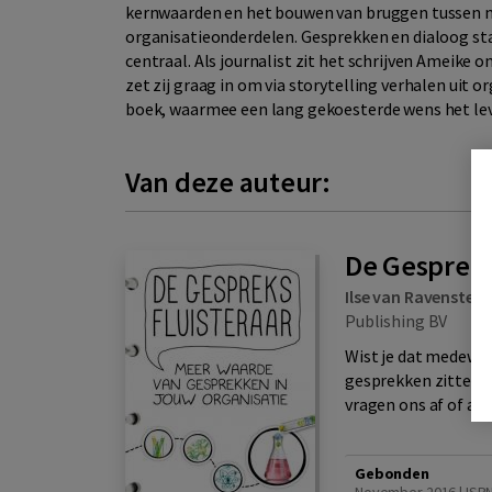
kernwaarden en het bouwen van bruggen tussen 
organisatieonderdelen. Gesprekken en dialoog sta
centraal. Als journalist zit het schrijven Ameike on
zet zij graag in om via storytelling verhalen uit o
boek, waarmee een lang gekoesterde wens het leve
Van deze auteur:
De Gespreks
Ilse van Ravenstein
Publishing BV
Wist je dat medewer
gesprekken zitten? D
vragen ons af of al 
Gebonden