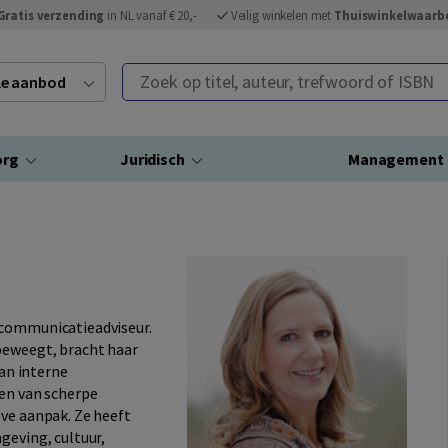
Gratis verzending
in NL vanaf € 20,-
Veilig winkelen met
Thuiswinkelwaarb
Zoek op titel, auteur, trefwoord of ISBN
ele aanbod
org
Juridisch
Management
 communicatieadviseur.
beweegt, bracht haar
van interne
den van scherpe
eve aanpak. Ze heeft
geving, cultuur,