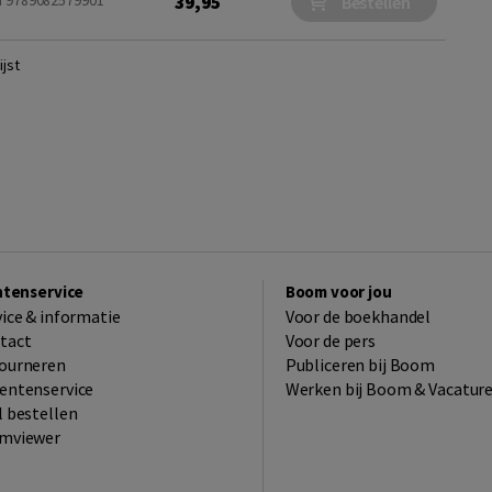
39,95
N 9789082579901
Bestellen
jst
ntenservice
Boom voor jou
vice & informatie
Voor de boekhandel
tact
Voor de pers
ourneren
Publiceren bij Boom
entenservice
Werken bij Boom & Vacatur
l bestellen
mviewer