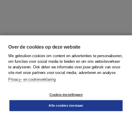
Over de cookies op deze website
We gebruiken cookies om content en advertenties te personaliseren,
© 2026
Koninklijke Boom uitgevers
om functies voor social media te bieden en om ons websiteverkeer
te analyseren. Ook delen we informatie over jouw gebruik van onze
Klantenservice
site met onze partners voor social media, adverteren en analyse.
Service & informatie
Privacy- en cookieverklaring
Contact
Retourneren
Docentenservice
Cookie-instellingen
Snel bestellen
Teamviewer
Alle cookies toestaan
Boom voor jou
Voor de boekhandel
Voor de pers