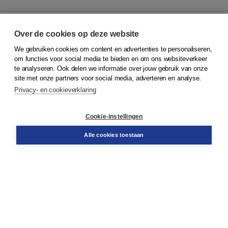
Over de cookies op deze website
We gebruiken cookies om content en advertenties te personaliseren,
© 2026
Koninklijke Boom uitgevers
om functies voor social media te bieden en om ons websiteverkeer
te analyseren. Ook delen we informatie over jouw gebruik van onze
Klantenservice
site met onze partners voor social media, adverteren en analyse.
Service & informatie
Privacy- en cookieverklaring
Contact
Retourneren
Docentenservice
Cookie-instellingen
Snel bestellen
Teamviewer
Alle cookies toestaan
Boom voor jou
Voor de boekhandel
Voor de pers
Publiceren bij Boom
Werken bij Boom & Vacatures
Over Boom
Wat ons drijft