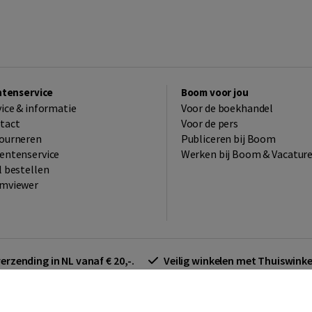
ntenservice
Boom voor jou
vice & informatie
Voor de boekhandel
tact
Voor de pers
ourneren
Publiceren bij Boom
entenservice
Werken bij Boom & Vacatur
l bestellen
mviewer
verzending in NL vanaf € 20,-.
Veilig winkelen met Thuiswin