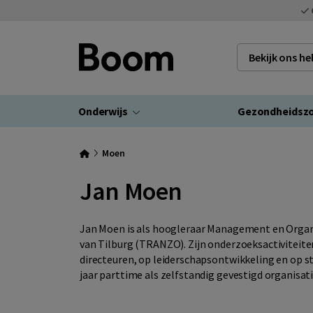
Bekijk ons h
Onderwijs
Gezondheidsz
Moen
Jan Moen
Jan Moen is als hoogleraar Management en Organi
van Tilburg (TRANZO). Zijn onderzoeksactiviteite
directeuren, op leiderschapsontwikkeling en op stu
jaar parttime als zelfstandig gevestigd organisa