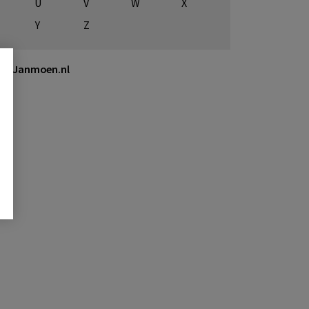
U
V
W
X
Y
Z
Janmoen.nl