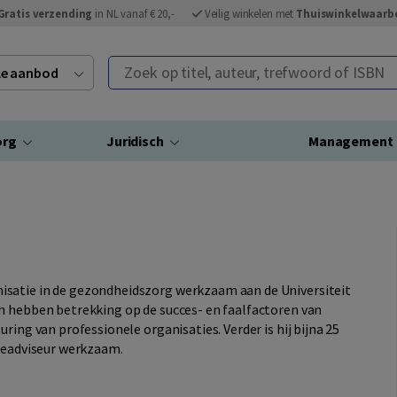
Gratis verzending
in NL vanaf € 20,-
Veilig winkelen met
Thuiswinkelwaarb
Zoek op titel, auteur, trefwoord of ISBN
ele aanbod
org
Juridisch
Management
satie in de gezondheidszorg werkzaam aan de Universiteit
n hebben betrekking op de succes- en faalfactoren van
ring van professionele organisaties. Verder is hij bijna 25
tieadviseur werkzaam.