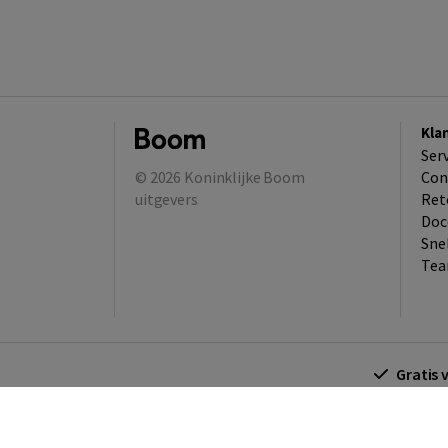
Kla
Ser
© 2026
Koninklijke Boom
Con
uitgevers
Ret
Doc
Sne
Tea
Gratis 