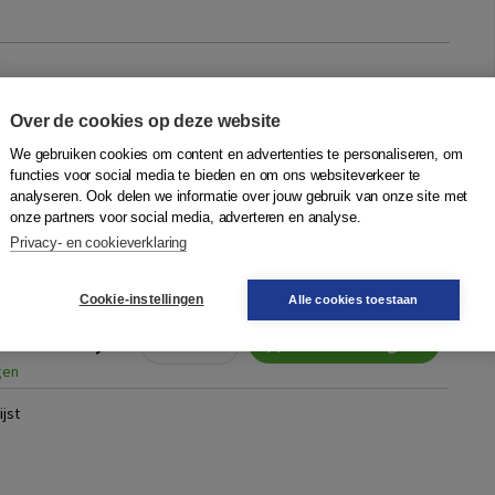
de bestuurskamer
Over de cookies op deze website
 Media B.V.
We gebruiken cookies om content en advertenties te personaliseren, om
effectief leiderschap en bevat levenslessen voor bestuurders,
functies voor social media te bieden en om ons websiteverkeer te
chthouders over de kunst van het 'verbinden' in de
analyseren. Ook delen we informatie over jouw gebruik van onze site met
amisch krachtenveld He...
Meer
onze partners voor social media, adverteren en analyse.
Privacy- en cookieverklaring
ting
Cookie-instellingen
Alle cookies toestaan
Quantity
39,99
−
+
In winkelwagen
gen
jst