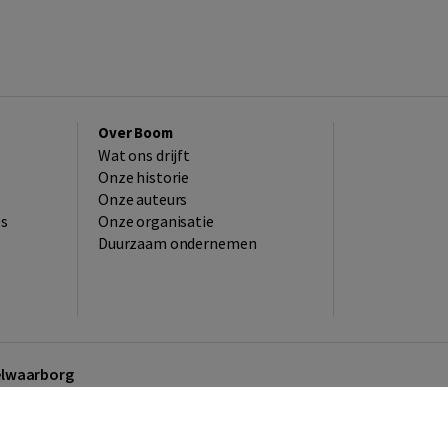
Over Boom
Wat ons drijft
Onze historie
Onze auteurs
es
Onze organisatie
Duurzaam ondernemen
kelwaarborg