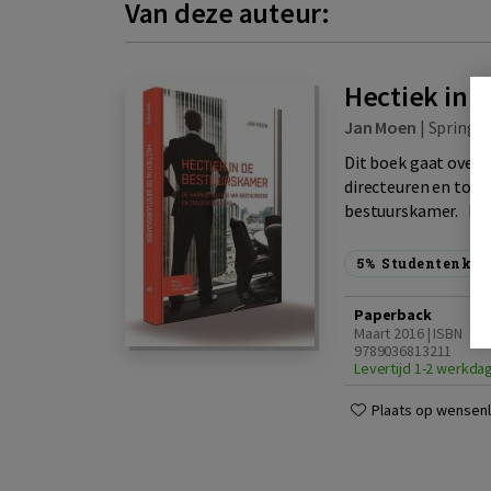
Van deze auteur:
Hectiek in 
Jan Moen
|
Springer
Dit boek gaat over 
directeuren en toezi
bestuurskamer. Dyn
5%
Studentenkor
Paperback
Maart 2016 | ISBN
9789036813211
Levertijd 1-2 werkda
Plaats op wensenli