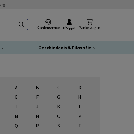
org
Inloggen
Klantenservice
Winkelwagen
Geschiedenis & Filosofie
A
B
C
D
E
F
G
H
I
J
K
L
M
N
O
P
Q
R
S
T