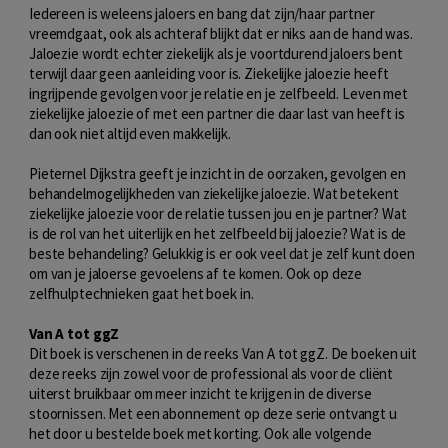
Iedereen is weleens jaloers en bang dat zijn/haar partner
vreemdgaat, ook als achteraf blijkt dat er niks aan de hand was.
Jaloezie wordt echter ziekelijk als je voortdurend jaloers bent
terwijl daar geen aanleiding voor is. Ziekelijke jaloezie heeft
ingrijpende gevolgen voor je relatie en je zelfbeeld. Leven met
ziekelijke jaloezie of met een partner die daar last van heeft is
dan ook niet altijd even makkelijk.
Pieternel Dijkstra geeft je inzicht in de oorzaken, gevolgen en
behandelmogelijkheden van ziekelijke jaloezie. Wat betekent
ziekelijke jaloezie voor de relatie tussen jou en je partner? Wat
is de rol van het uiterlijk en het zelfbeeld bij jaloezie? Wat is de
beste behandeling? Gelukkig is er ook veel dat je zelf kunt doen
om van je jaloerse gevoelens af te komen. Ook op deze
zelfhulptechnieken gaat het boek in.
Van A tot ggZ
Dit boek is verschenen in de reeks Van A tot ggZ. De boeken uit
deze reeks zijn zowel voor de professional als voor de cliënt
uiterst bruikbaar om meer inzicht te krijgen in de diverse
stoornissen. Met een abonnement op deze serie ontvangt u
het door u bestelde boek met korting. Ook alle volgende