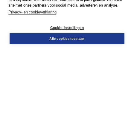
Klantenservice
site met onze partners voor social media, adverteren en analyse.
Service & informatie
Privacy- en cookieverklaring
Contact
Retourneren
Docentenservice
Cookie-instellingen
Snel bestellen
Teamviewer
Alle cookies toestaan
Boom voor jou
Voor de boekhandel
Voor de pers
Publiceren bij Boom
Werken bij Boom & Vacatures
Over Boom
Wat ons drijft
Onze historie
Onze auteurs
Onze organisatie
Duurzaam ondernemen