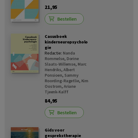
21,95
Bestellen
Casusboek
kinderneuropsycholo
gie
Redactie:
Nanda
Rommelse
,
Dorine
Slaats-Willemse
,
Marc
Hendriks
,
Albert
Ponsioen
,
Sammy
Roording-Ragetlie
,
Kim
Oostrom
,
Ariane
Tjeenk-Kalff
84,95
Bestellen
Gids voor
gesprekstherapie