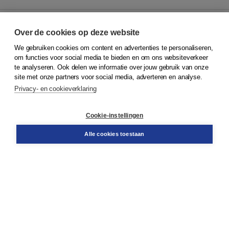
Over de cookies op deze website
We gebruiken cookies om content en advertenties te personaliseren,
© 2026
Koninklijke Boom uitgevers
om functies voor social media te bieden en om ons websiteverkeer
te analyseren. Ook delen we informatie over jouw gebruik van onze
Klantenservice
site met onze partners voor social media, adverteren en analyse.
Service & informatie
Privacy- en cookieverklaring
Contact
Retourneren
Docentenservice
Cookie-instellingen
Snel bestellen
Teamviewer
Alle cookies toestaan
Boom voor jou
Voor de boekhandel
Voor de pers
Publiceren bij Boom
Werken bij Boom & Vacatures
Over Boom
Wat ons drijft