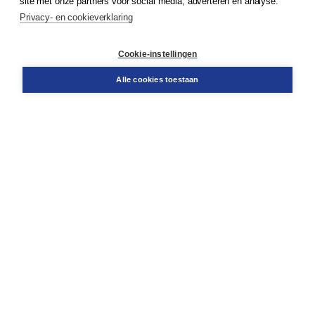
site met onze partners voor social media, adverteren en analyse.
Service & informatie
Privacy- en cookieverklaring
Contact
Retourneren
Docentenservice
Cookie-instellingen
Snel bestellen
Teamviewer
Alle cookies toestaan
Boom voor jou
Voor de boekhandel
Voor de pers
Publiceren bij Boom
Werken bij Boom & Vacatures
Over Boom
Wat ons drijft
Onze historie
Onze auteurs
Onze organisatie
Duurzaam ondernemen
Gratis verzending in NL vanaf € 20,-.