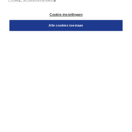
Contact
Retourneren
Docentenservice
Cookie-instellingen
Snel bestellen
Teamviewer
Alle cookies toestaan
Boom voor jou
Voor de boekhandel
Voor de pers
Publiceren bij Boom
Werken bij Boom & Vacatures
Over Boom
Wat ons drijft
Onze historie
Onze auteurs
Onze organisatie
Duurzaam ondernemen
Gratis verzending in NL vanaf € 20,-.
Veilig winkelen met Thuiswinkelwaarborg