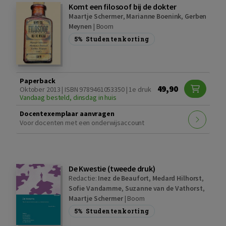
Komt een filosoof bij de dokter
Maartje Schermer
,
Marianne Boenink
,
Gerben
Meynen
|
Boom
5%
Studentenkorting
Paperback
49,90
Oktober 2013 | ISBN 9789461053350 | 1e druk
Vandaag besteld, dinsdag in huis
Docentexemplaar aanvragen
Voor docenten met een onderwijsaccount
De Kwestie (tweede druk)
Redactie:
Inez de Beaufort
,
Medard Hilhorst
,
Sofie Vandamme
,
Suzanne van de Vathorst
,
Maartje Schermer
|
Boom
5%
Studentenkorting