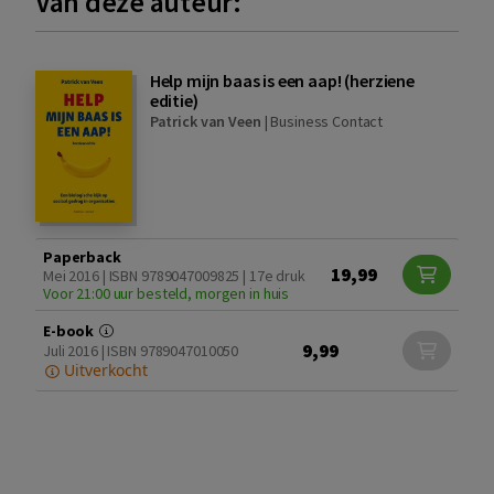
Van deze auteur:
Help mijn baas is een aap! (herziene
editie)
Patrick van Veen
|
Business Contact
Paperback
19,99
Mei 2016 | ISBN 9789047009825 | 17e druk
Voor 21:00 uur besteld, morgen in huis
E-book
9,99
Juli 2016 | ISBN 9789047010050
Uitverkocht