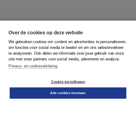
Over de cookies op deze website
We gebruiken cookies om content en advertenties te personaliseren,
© 2026
Koninklijke Boom uitgevers
om functies voor social media te bieden en om ons websiteverkeer
te analyseren. Ook delen we informatie over jouw gebruik van onze
Klantenservice
site met onze partners voor social media, adverteren en analyse.
Service & informatie
Privacy- en cookieverklaring
Contact
Retourneren
Docentenservice
Cookie-instellingen
Snel bestellen
Teamviewer
Alle cookies toestaan
Boom voor jou
Voor de boekhandel
Voor de pers
Publiceren bij Boom
Werken bij Boom & Vacatures