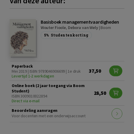
Van deze auteur:
Basisboek managementvaardigheden
Wouter Fioole
,
Debora van Wely
|
Boom
5%
Studentenkorting
Paperback
37,50
Mei 2019 | ISBN 9789046906699 | 1e druk
Levertijd 1-2 werkdagen
Online boek (2 jaar toegang via Boom
Student)
28,50
ISBN 3009010022894
Direct via e-mail
Beoordeling aanvragen
Voor docenten met een onderwijsaccount