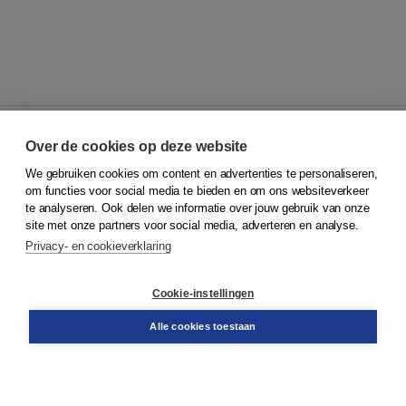
Over de cookies op deze website
We gebruiken cookies om content en advertenties te personaliseren,
© 2026
Koninklijke Boom uitgevers
om functies voor social media te bieden en om ons websiteverkeer
te analyseren. Ook delen we informatie over jouw gebruik van onze
Klantenservice
site met onze partners voor social media, adverteren en analyse.
Service & informatie
Privacy- en cookieverklaring
Contact
Retourneren
Docentenservice
Cookie-instellingen
Snel bestellen
Teamviewer
Alle cookies toestaan
Boom voor jou
Voor de boekhandel
Voor de pers