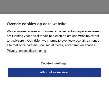
Over de cookies op deze website
We gebruiken cookies om content en advertenties te personaliseren,
© 2026
Koninklijke Boom uitgevers
om functies voor social media te bieden en om ons websiteverkeer
te analyseren. Ook delen we informatie over jouw gebruik van onze
Klantenservice
site met onze partners voor social media, adverteren en analyse.
Service & informatie
Privacy- en cookieverklaring
Contact
Retourneren
Docentenservice
Cookie-instellingen
Snel bestellen
Teamviewer
Alle cookies toestaan
Boom voor jou
Voor de boekhandel
Voor de pers
Publiceren bij Boom
Werken bij Boom & Vacatures