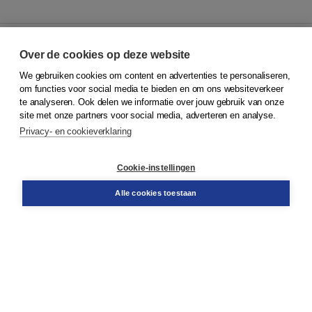
Over de cookies op deze website
We gebruiken cookies om content en advertenties te personaliseren,
© 2026
Koninklijke Boom uitgevers
om functies voor social media te bieden en om ons websiteverkeer
te analyseren. Ook delen we informatie over jouw gebruik van onze
Klantenservice
site met onze partners voor social media, adverteren en analyse.
Service & informatie
Privacy- en cookieverklaring
Contact
Retourneren
Docentenservice
Cookie-instellingen
Snel bestellen
Teamviewer
Alle cookies toestaan
Boom voor jou
Voor de boekhandel
Voor de pers
Publiceren bij Boom
Werken bij Boom & Vacatures
Over Boom