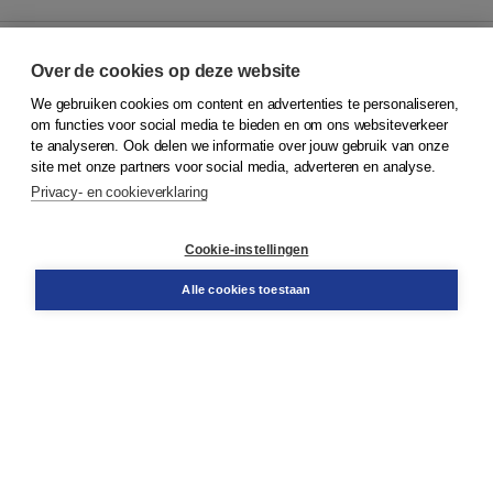
Over de cookies op deze website
We gebruiken cookies om content en advertenties te personaliseren,
© 2026
Koninklijke Boom uitgevers
om functies voor social media te bieden en om ons websiteverkeer
te analyseren. Ook delen we informatie over jouw gebruik van onze
Klantenservice
site met onze partners voor social media, adverteren en analyse.
Service & informatie
Privacy- en cookieverklaring
Contact
Retourneren
Docentenservice
Cookie-instellingen
Snel bestellen
Teamviewer
Alle cookies toestaan
Boom voor jou
Voor de boekhandel
Voor de pers
Publiceren bij Boom
Werken bij Boom & Vacatures
Over Boom
Wat ons drijft