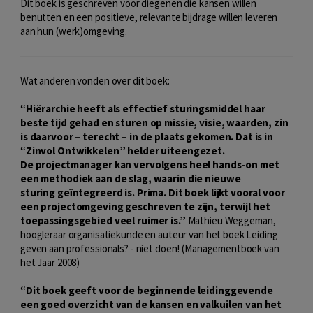
Dit boek is geschreven voor diegenen die kansen willen
benutten en een positieve, relevante bijdrage willen leveren
aan hun (werk)omgeving.
Wat anderen vonden over dit boek:
“Hiërarchie heeft als effectief sturingsmiddel haar
beste tijd gehad en sturen op missie, visie, waarden, zin
is daarvoor – terecht – in de plaats gekomen. Dat is in
“Zinvol Ontwikkelen” helder uiteengezet.
De projectmanager kan vervolgens heel hands-on met
een methodiek aan de slag, waarin die nieuwe
sturing geïntegreerd is. Prima. Dit boek lijkt vooral voor
een projectomgeving geschreven te zijn, terwijl het
toepassingsgebied veel ruimer is.”
Mathieu Weggeman,
hoogleraar organisatiekunde en auteur van het boek Leiding
geven aan professionals? - niet doen! (Managementboek van
het Jaar 2008)
“Dit boek geeft voor de beginnende leidinggevende
een goed overzicht van de kansen en valkuilen van het