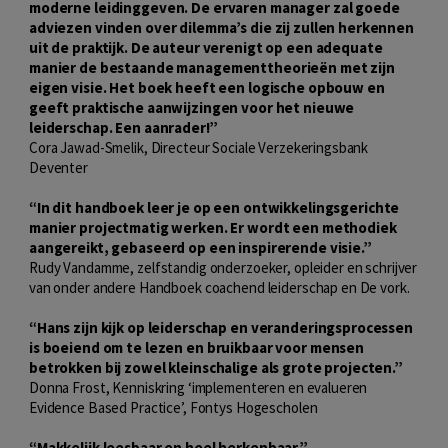
moderne leidinggeven. De ervaren manager zal goede
adviezen vinden over dilemma’s die zij zullen herkennen
uit de praktijk. De auteur verenigt op een adequate
manier de bestaande managementtheorieën met zijn
eigen visie. Het boek heeft een logische opbouw en
geeft praktische aanwijzingen voor het nieuwe
leiderschap. Een aanrader!”
Cora Jawad-Smelik, Directeur Sociale Verzekeringsbank
Deventer
“In dit handboek leer je op een ontwikkeli
ngsgerichte
manier projectmatig werken. Er wordt een methodiek
aangereikt, gebaseerd op een inspirerende visie.”
Rudy Vandamme, zelfstandig onderzoeker, opleider en schrijver
van onder andere Handboek coachend leiderschap en De vork.
“Hans zijn kijk op leiderschap en veranderingsprocessen
is boeiend om te lezen en bruikbaar voor mensen
betrokken bij zowel kleinschalige als grote projecten.”
Donna Frost, Kenniskring ‘implementeren en evalueren
Evidence Based Practice’, Fontys Hogescholen
“Makkelijk leesbaar en heel herkenbaar.”