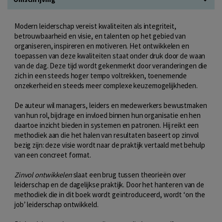
Modern leiderschap vereist kwaliteiten als integriteit,
betrouwbaarheid en visie, en talenten op het gebied van
organiseren, inspireren en motiveren. Het ontwikkelen en
toepassen van deze kwaliteiten staat onder druk door de waan
van de dag. Deze tijd wordt gekenmerkt door veranderingen die
zich in een steeds hoger tempo voltrekken, toenemende
onzekerheid en steeds meer complexe keuzemogelijkheden.
De auteur wil managers, leiders en medewerkers bewustmaken
van hun rol, bijdrage en invloed binnen hun organisatie en hen
daartoe inzicht bieden in systemen en patronen. Hij reikt een
methodiek aan die het halen van resultaten baseert op zinvol
bezig zijn: deze visie wordt naar de praktijk vertaald met behulp
van een concreet format.
Zinvol ontwikkelen
slaat een brug tussen theorieën over
leiderschap en de dagelijkse praktijk. Door het hanteren van de
methodiek die in dit boek wordt geïntroduceerd, wordt ‘on the
job’ leiderschap ontwikkeld.