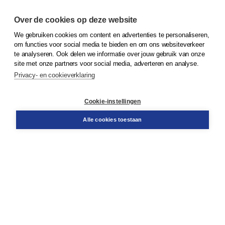
Over de cookies op deze website
We gebruiken cookies om content en advertenties te personaliseren,
© 2026
Koninklijke Boom uitgevers
om functies voor social media te bieden en om ons websiteverkeer
te analyseren. Ook delen we informatie over jouw gebruik van onze
Klantenservice
site met onze partners voor social media, adverteren en analyse.
Service & informatie
Privacy- en cookieverklaring
Contact
Retourneren
Docentenservice
Cookie-instellingen
Snel bestellen
Teamviewer
Alle cookies toestaan
Boom voor jou
Voor de boekhandel
Voor de pers
Publiceren bij Boom
Werken bij Boom & Vacatures
Over Boom
Wat ons drijft
Onze historie