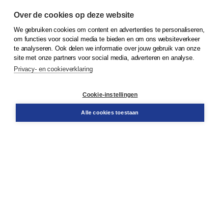
Over de cookies op deze website
We gebruiken cookies om content en advertenties te personaliseren,
© 2026
Koninklijke Boom uitgevers
om functies voor social media te bieden en om ons websiteverkeer
te analyseren. Ook delen we informatie over jouw gebruik van onze
Klantenservice
site met onze partners voor social media, adverteren en analyse.
Service & informatie
Privacy- en cookieverklaring
Contact
Retourneren
Docentenservice
Cookie-instellingen
Snel bestellen
Teamviewer
Alle cookies toestaan
Boom voor jou
Voor de boekhandel
Voor de pers
Publiceren bij Boom
Werken bij Boom & Vacatures
Over Boom
Wat ons drijft
Onze historie