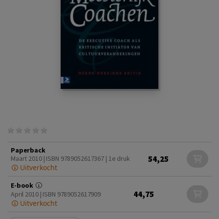
Paperback
54,25
Maart 2010 | ISBN 9789052617367 | 1e druk
Uitverkocht
E-book
44,75
April 2010 | ISBN 9789052617909
Uitverkocht