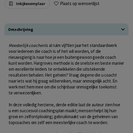
Plaats op wensenlijst
Inkijkexemplaar
Omschrijving
Meesterlijk coachen
is al ruim vijftien jaar het standaardwerk
voor iedereen die coach is of het wil worden, of die
nieuwsgierig is naar hoe je een buitengewoon goede coach
kunt worden. Hargroves methode is de snelste en beste manier
om excellente leiders te ontwikkelen die uitstekende
resultaten behalen. Het geheim? Vraag degene die u coacht
naar iets wat hij graag wil bereiken, maar onmogelijk acht. En
werk met hem mee om die schijnbaar onmogelijke toekomst
te verwezenlijken.
In deze volledig herziene, derde editie laat de auteur zien hoe
u een succesvol coachingsplan maakt; mensen helpt bij hun
groei en zelfontplooiing; gebruikmaakt van de geheimen van
topcoaches om zelf een meesterlijke coach te worden.