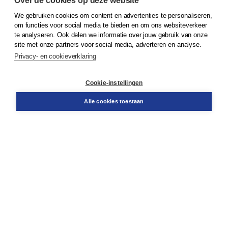
Over de cookies op deze website
We gebruiken cookies om content en advertenties te personaliseren,
© 2026
Koninklijke Boom uitgevers
om functies voor social media te bieden en om ons websiteverkeer
te analyseren. Ook delen we informatie over jouw gebruik van onze
Klantenservice
site met onze partners voor social media, adverteren en analyse.
Service & informatie
Privacy- en cookieverklaring
Contact
Retourneren
Docentenservice
Cookie-instellingen
Snel bestellen
Teamviewer
Alle cookies toestaan
Boom voor jou
Voor de boekhandel
Voor de pers
Publiceren bij Boom
Werken bij Boom & Vacatures
Over Boom
Wat ons drijft
Onze historie
Onze auteurs
Onze organisatie