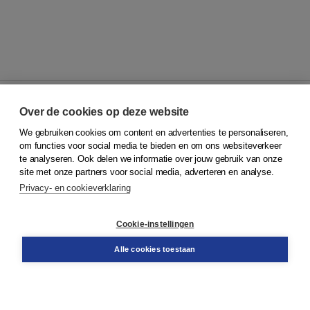
Over de cookies op deze website
We gebruiken cookies om content en advertenties te personaliseren,
© 2026
Koninklijke Boom uitgevers
om functies voor social media te bieden en om ons websiteverkeer
te analyseren. Ook delen we informatie over jouw gebruik van onze
Klantenservice
site met onze partners voor social media, adverteren en analyse.
Service & informatie
Privacy- en cookieverklaring
Contact
Retourneren
Docentenservice
Cookie-instellingen
Snel bestellen
Teamviewer
Alle cookies toestaan
Boom voor jou
Voor de boekhandel
Voor de pers