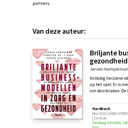
partners.
Van deze auteur:
Briljante b
gezondheid
Jeroen Kemperma
Volledig herziene e
op het spel. Er is m
om doorbraken. De kl
Hardback
Mei 2023 | ISBN 9789
| 1e druk
Vandaag besteld, zat
huis