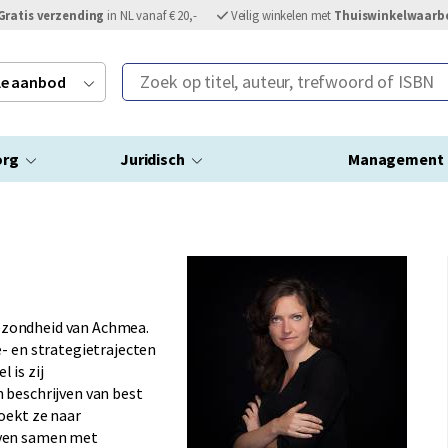
Gratis verzending
in NL vanaf € 20,-
Veilig winkelen met
Thuiswinkelwaarb
Zoek op titel, auteur, trefwoord of ISBN
ele aanbod
org
Juridisch
Management
 Gezondheid van Achmea.
- en strategietrajecten
 is zij
 beschrijven van best
oekt ze naar
even samen met