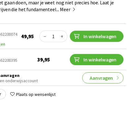
t gaan doen, maar je weet nog niet precies hoe. Laat je
ijven die het fundamenteel...
Meer
Quantity
9462200074
49,95
−
+
In winkelwagen
gen
39,95
In winkelwagen
9462200395
aanvragen
Aanvragen
en onderwijsaccount
r
Plaats op wensenlijst