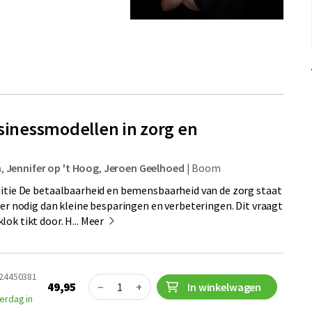
usinessmodellen in zorg en
n
,
Jennifer op 't Hoog
,
Jeroen Geelhoed
|
Boom
ditie De betaalbaarheid en bemensbaarheid van de zorg staat
eer nodig dan kleine besparingen en verbeteringen. Dit vraagt
ok tikt door. H...
Meer
024450381
Quantity
49,95
−
+
In winkelwagen
erdag in