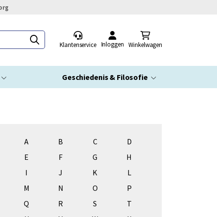
org
Inloggen
Klantenservice
Winkelwagen
Geschiedenis & Filosofie
A
B
C
D
E
F
G
H
I
J
K
L
M
N
O
P
Q
R
S
T