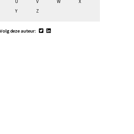
U
V
W
X
Y
Z
Volg deze auteur: