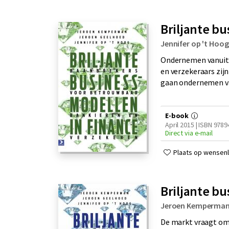
Briljante b
Jennifer op 't Hoog
Ondernemen vanuit 
en verzekeraars zij
gaan ondernemen va
E-book
April 2015 | ISBN 978
Direct via e-mail
Plaats op wensenli
Briljante b
Jeroen Kemperma
De markt vraagt om 