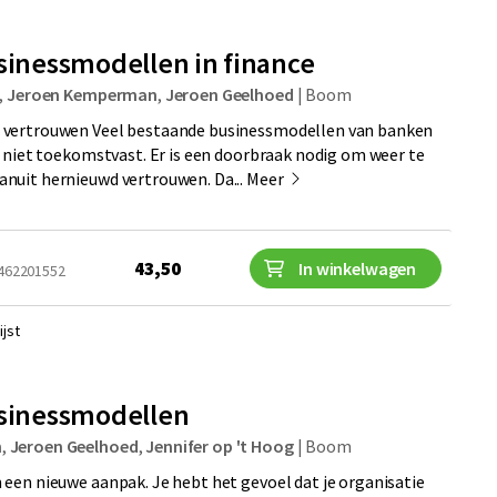
usinessmodellen in finance
,
Jeroen Kemperman
,
Jeroen Geelhoed
|
Boom
vertrouwen Veel bestaande businessmodellen van banken
n niet toekomstvast. Er is een doorbraak nodig om weer te
nuit hernieuwd vertrouwen. Da...
Meer
43,50
In winkelwagen
9462201552
jst
usinessmodellen
n
,
Jeroen Geelhoed
,
Jennifer op 't Hoog
|
Boom
een nieuwe aanpak. Je hebt het gevoel dat je organisatie