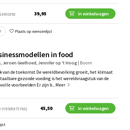
39,95
In winkelwagen
024450398
r
Plaats op wensenlijst
usinessmodellen in food
n
,
Jeroen Geelhoed
,
Jennifer op 't Hoog
|
Boom
k van de toekomst De wereldbevolking groeit, het klimaat
etaalbare gezonde voeding is het wereldvraagstuk van de
olle voorbeelden Er zijn b...
Meer
45,50
In winkelwagen
N 9789058757661
jst