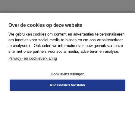
Over de cookies op deze website
We gebruiken cookies om content en advertenties te personaliseren,
© 2026
Koninklijke Boom uitgevers
om functies voor social media te bieden en om ons websiteverkeer
te analyseren. Ook delen we informatie over jouw gebruik van onze
Klantenservice
site met onze partners voor social media, adverteren en analyse.
Service & informatie
Privacy- en cookieverklaring
Contact
Retourneren
Docentenservice
Cookie-instellingen
Snel bestellen
Teamviewer
Alle cookies toestaan
Boom voor jou
Voor de boekhandel
Voor de pers
Publiceren bij Boom
Werken bij Boom & Vacatures
Over Boom