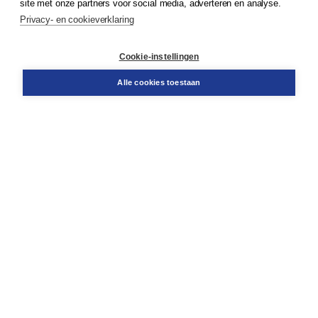
site met onze partners voor social media, adverteren en analyse.
Service & informatie
Privacy- en cookieverklaring
Contact
Retourneren
Docentenservice
Cookie-instellingen
Snel bestellen
Teamviewer
Alle cookies toestaan
Boom voor jou
Voor de boekhandel
Voor de pers
Publiceren bij Boom
Werken bij Boom & Vacatures
Over Boom
Wat ons drijft
Onze historie
Onze auteurs
Onze organisatie
Duurzaam ondernemen
Gratis verzending in NL vanaf € 20,-.