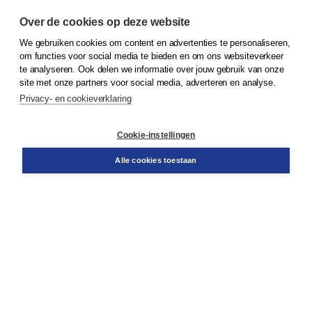
Over de cookies op deze website
We gebruiken cookies om content en advertenties te personaliseren,
© 2026
Koninklijke Boom uitgevers
om functies voor social media te bieden en om ons websiteverkeer
te analyseren. Ook delen we informatie over jouw gebruik van onze
Klantenservice
site met onze partners voor social media, adverteren en analyse.
Service & informatie
Privacy- en cookieverklaring
Contact
Retourneren
Docentenservice
Cookie-instellingen
Snel bestellen
Teamviewer
Alle cookies toestaan
Boom voor jou
Voor de boekhandel
Voor de pers
Publiceren bij Boom
Werken bij Boom & Vacatures
Over Boom
Wat ons drijft
Onze historie