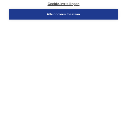
Docentenservice
Cookie-instellingen
Snel bestellen
Teamviewer
Alle cookies toestaan
Boom voor jou
Voor de boekhandel
Voor de pers
Publiceren bij Boom
Werken bij Boom & Vacatures
Over Boom
Wat ons drijft
Onze historie
Onze auteurs
Onze organisatie
Duurzaam ondernemen
Gratis verzending in NL vanaf € 20,-.
Veilig winkelen met Thuiswinkelwaarborg