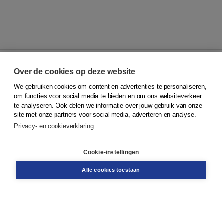
Over de cookies op deze website
We gebruiken cookies om content en advertenties te personaliseren,
© 2026
Koninklijke Boom uitgevers
om functies voor social media te bieden en om ons websiteverkeer
te analyseren. Ook delen we informatie over jouw gebruik van onze
Klantenservice
site met onze partners voor social media, adverteren en analyse.
Service & informatie
Privacy- en cookieverklaring
Contact
Retourneren
Docentenservice
Cookie-instellingen
Snel bestellen
Teamviewer
Alle cookies toestaan
Boom voor jou
Voor de boekhandel
Voor de pers
Publiceren bij Boom