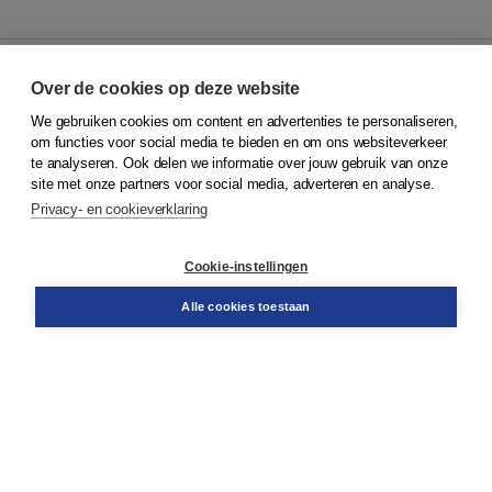
Over de cookies op deze website
We gebruiken cookies om content en advertenties te personaliseren,
© 2026
Koninklijke Boom uitgevers
om functies voor social media te bieden en om ons websiteverkeer
te analyseren. Ook delen we informatie over jouw gebruik van onze
Klantenservice
site met onze partners voor social media, adverteren en analyse.
Service & informatie
Privacy- en cookieverklaring
Contact
Retourneren
Docentenservice
Cookie-instellingen
Snel bestellen
Teamviewer
Alle cookies toestaan
Boom voor jou
Voor de boekhandel
Voor de pers
Publiceren bij Boom
Werken bij Boom & Vacatures
Over Boom