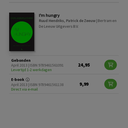
I'm hungry
Ruud Hendriks
,
Patrick de Zeeuw
|
Bertram en
De Leeuw Uitgevers B.V.
Gebonden
24,95
April 2013 | ISBN 9789461561091
Levertijd 1-2 werkdagen
E-book
9,99
April 2013 | ISBN 9789461561138
Direct via e-mail