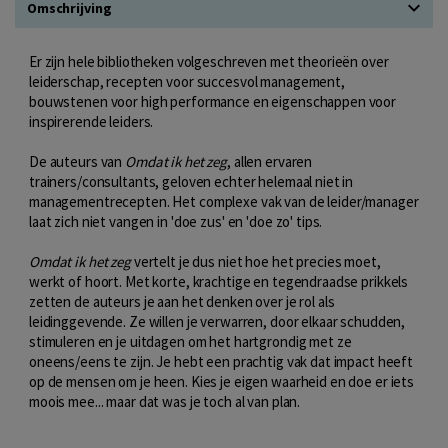
Omschrijving
Er zijn hele bibliotheken volgeschreven met theorieën over
leiderschap, recepten voor succesvol management,
bouwstenen voor high performance en eigenschappen voor
inspirerende leiders.
De auteurs van
Omdat ik het zeg
, allen ervaren
trainers/consultants, geloven echter helemaal niet in
managementrecepten. Het complexe vak van de leider/manager
laat zich niet vangen in 'doe zus' en 'doe zo' tips.
Omdat ik het zeg
vertelt je dus niet hoe het precies moet,
werkt of hoort. Met korte, krachtige en tegendraadse prikkels
zetten de auteurs je aan het denken over je rol als
leidinggevende. Ze willen je verwarren, door elkaar schudden,
stimuleren en je uitdagen om het hartgrondig met ze
oneens/eens te zijn. Je hebt een prachtig vak dat impact heeft
op de mensen om je heen. Kies je eigen waarheid en doe er iets
moois mee... maar dat was je toch al van plan.