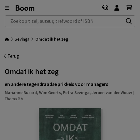
Zoek op titel, auteur, trefwoord of ISBN
Sevinga
Omdat ik het zeg
Terug
Omdat ik het zeg
en andere tegendraadse prikkels voor managers
Marianne Busard
,
Wim Geerts
,
Petra Sevinga
,
Jeroen van der Wouw
|
Thema B.V.