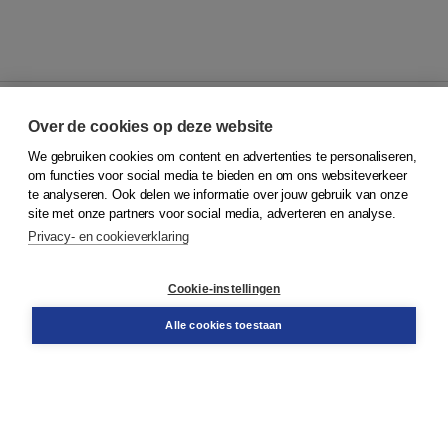
Over de cookies op deze website
We gebruiken cookies om content en advertenties te personaliseren,
© 2026
Koninklijke Boom uitgevers
om functies voor social media te bieden en om ons websiteverkeer
te analyseren. Ook delen we informatie over jouw gebruik van onze
Klantenservice
site met onze partners voor social media, adverteren en analyse.
Service & informatie
Privacy- en cookieverklaring
Contact
Retourneren
Docentenservice
Cookie-instellingen
Snel bestellen
Teamviewer
Alle cookies toestaan
Boom voor jou
Voor de boekhandel
Voor de pers
Publiceren bij Boom
Werken bij Boom & Vacatures