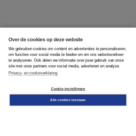
Over de cookies op deze website
We gebruiken cookies om content en advertenties te personaliseren,
© 2026
Koninklijke Boom uitgevers
om functies voor social media te bieden en om ons websiteverkeer
te analyseren. Ook delen we informatie over jouw gebruik van onze
Klantenservice
site met onze partners voor social media, adverteren en analyse.
Service & informatie
Privacy- en cookieverklaring
Contact
Retourneren
Docentenservice
Cookie-instellingen
Snel bestellen
Teamviewer
Alle cookies toestaan
Boom voor jou
Voor de boekhandel
Voor de pers
Publiceren bij Boom