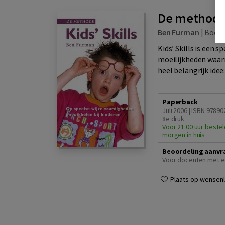
De methode 
Ben Furman
|
Boo
Kids’ Skills is een 
moeilijkheden waar
heel belangrijk idee
Paperback
Juli 2006 | ISBN 9789
8e druk
Voor 21:00 uur bestel
morgen in huis
Beoordeling aanvr
Voor docenten met e
Plaats op wensenli