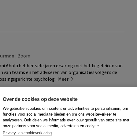
Furman
|
Boom
i Ahola hebben vele jaren ervaring met het begeleiden van
 van teams en het adviseren van organisaties volgens de
lossingsgerichte psycholog...
Meer
Over de cookies op deze website
Quantity
024418251 |
34,75
−
+
In winkelwagen
We gebruiken cookies om content en advertenties te personaliseren, om
gen
functies voor social media te bieden en om ons websiteverkeer te
analyseren. Ook delen we informatie over jouw gebruik van onze site met
jst
onze partners voor social media, adverteren en analyse.
Privacy- en cookieverklaring