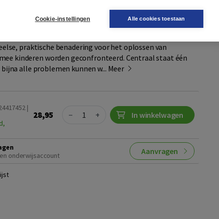
Kids' Skills
Cookie-instellingen
Alle cookies toestaan
m
speelse, praktische benadering voor het oplossen van
mee kinderen worden geconfronteerd. Centraal staat één
: bijna alle problemen kunnen w...
Meer
024417452 |
Quantity
28,95
−
+
In winkelwagen
d,
agen
Aanvragen
en onderwijsaccount
jst