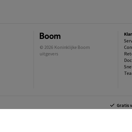
Kla
Ser
© 2026
Koninklijke Boom
Con
uitgevers
Ret
Doc
Sne
Tea
Gratis 
Algemene voorwaarden
Algemene voorwa