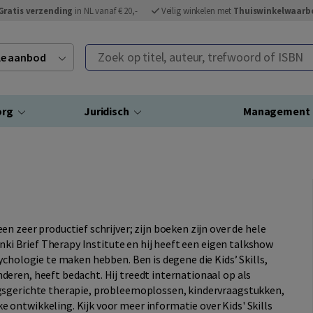
Gratis verzending
in NL vanaf € 20,-
Veilig winkelen met
Thuiswinkelwaarb
Zoek op titel, auteur, trefwoord of ISBN
ele aanbod
org
Juridisch
Management
 zeer productief schrijver; zijn boeken zijn over de hele
inki Brief Therapy Institute en hij heeft een eigen talkshow
ychologie te maken hebben. Ben is degene die Kids’ Skills,
eren, heeft bedacht. Hij treedt internationaal op als
gsgerichte therapie, probleemoplossen, kindervraagstukken,
ontwikkeling. Kijk voor meer informatie over Kids' Skills