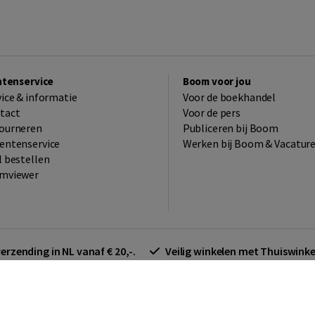
ntenservice
Boom voor jou
vice & informatie
Voor de boekhandel
tact
Voor de pers
ourneren
Publiceren bij Boom
entenservice
Werken bij Boom & Vacatur
l bestellen
mviewer
verzending in NL vanaf € 20,-.
Veilig winkelen met Thuiswin
arden zakelijk
Cookieverklaring
Disclaimer
Privacy policy