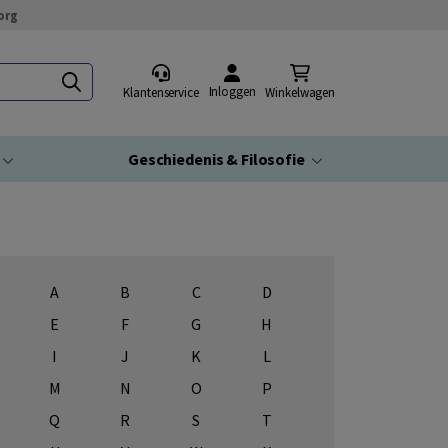
org
Inloggen
Klantenservice
Winkelwagen
Geschiedenis & Filosofie
A
B
C
D
E
F
G
H
I
J
K
L
M
N
O
P
Q
R
S
T