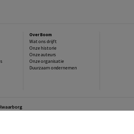
Over Boom
Wat ons drijft
Onze historie
Onze auteurs
es
Onze organisatie
Duurzaam ondernemen
kelwaarborg