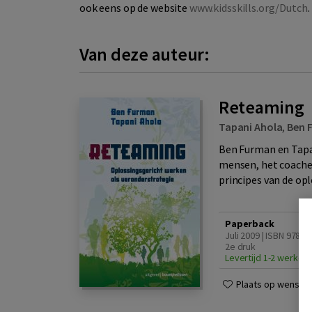
ook eens op de website
www.kidsskills.org/Dutch
.
Van deze auteur:
Reteaming
Tapani Ahola
,
Ben 
Ben Furman en Tapan
mensen, het coachen
principes van de op
Paperback
Juli 2009 | ISBN 9789
2e druk
Levertijd 1-2 werkda
Plaats op wensenli