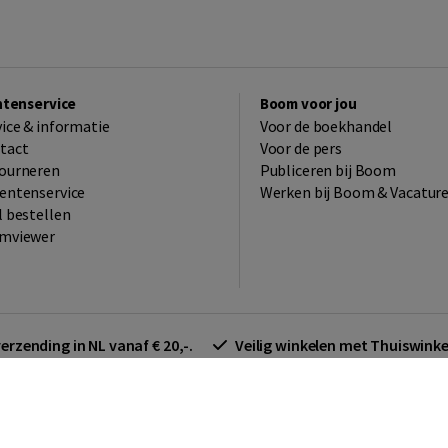
ntenservice
Boom voor jou
vice & informatie
Voor de boekhandel
tact
Voor de pers
ourneren
Publiceren bij Boom
entenservice
Werken bij Boom & Vacatur
l bestellen
mviewer
verzending in NL vanaf € 20,-.
Veilig winkelen met Thuiswin
arden zakelijk
Cookieverklaring
Disclaimer
Privacy policy