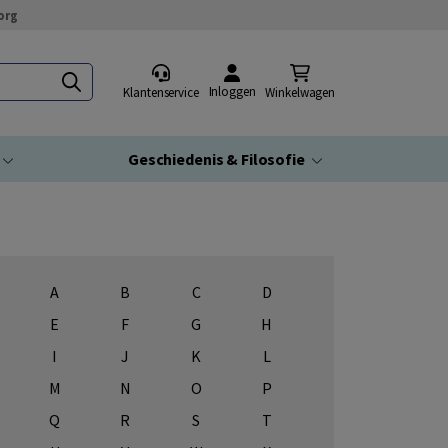
org
Inloggen
Klantenservice
Winkelwagen
Geschiedenis & Filosofie
A
B
C
D
E
F
G
H
I
J
K
L
M
N
O
P
Q
R
S
T