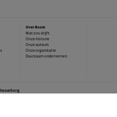
Over Boom
Wat ons drijft
Onze historie
Onze auteurs
es
Onze organisatie
Duurzaam ondernemen
kelwaarborg