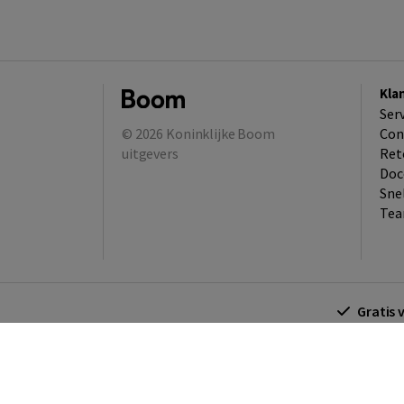
Kla
Ser
© 2026
Koninklijke Boom
Con
uitgevers
Ret
Doc
Sne
Tea
Gratis 
Algemene voorwaarden
Algemene voorwa