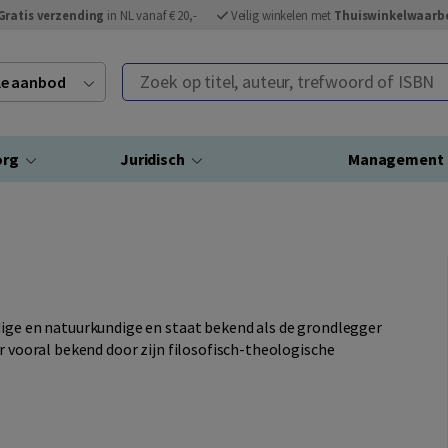
Gratis verzending
in NL vanaf € 20,-
Veilig winkelen met
Thuiswinkelwaarb
Zoek op titel, auteur, trefwoord of ISBN
ele aanbod
org
Juridisch
Management
dige en natuurkundige en staat bekend als de grondlegger
er vooral bekend door zijn filosofisch-theologische