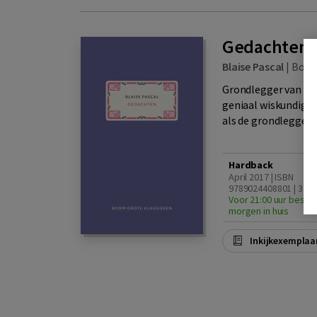
Gedachten
Blaise Pascal
|
Boo
Grondlegger van de 
geniaal wiskundige 
als de grondlegger v
Hardback
April 2017 | ISBN
9789024408801 | 3e d
Voor 21:00 uur bestel
morgen in huis
Inkijkexemplaa