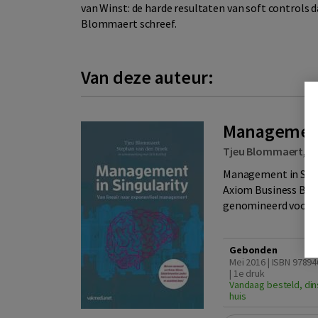
van Winst: de harde resultaten van soft controls 
Blommaert schreef.
Van deze auteur:
Management 
Tjeu Blommaert
,
S
Management in Singu
Axiom Business Boo
genomineerd voor M
Gebonden
Mei 2016 | ISBN 9789
| 1e druk
Vandaag besteld, din
huis