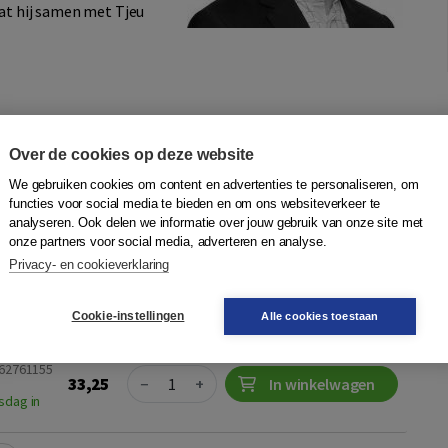
dat hij samen met Tjeu
Over de cookies op deze website
in singularity
We gebruiken cookies om content en advertenties te personaliseren, om
functies voor social media te bieden en om ons websiteverkeer te
tephan van den Broek
,
Erik Kolthof
|
Boom
analyseren. Ook delen we informatie over jouw gebruik van onze site met
onze partners voor social media, adverteren en analyse.
larity heeft in de category Business Technology de Silver
Privacy- en cookieverklaring
k Award 2018 ontvangen. Management in Singularity was
anagementboek van het Jaar...
Meer
Cookie-instellingen
Alle cookies toestaan
462761155
Quantity
33,25
−
+
In winkelwagen
sdag in