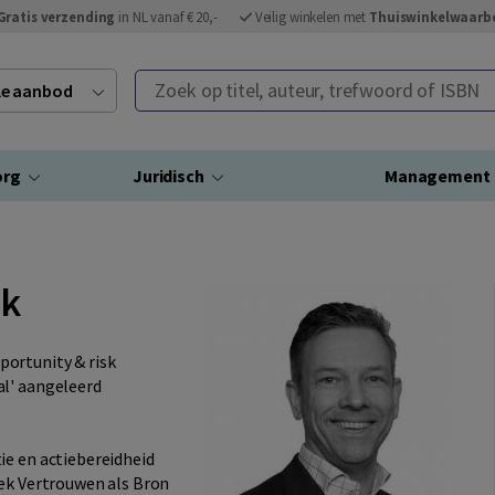
Gratis verzending
in NL vanaf € 20,-
Veilig winkelen met
Thuiswinkelwaarb
Zoek op titel, auteur, trefwoord of ISBN
ele aanbod
org
Juridisch
Management
ek
portunity & risk
al' aangeleerd
ie en actiebereidheid
oek Vertrouwen als Bron