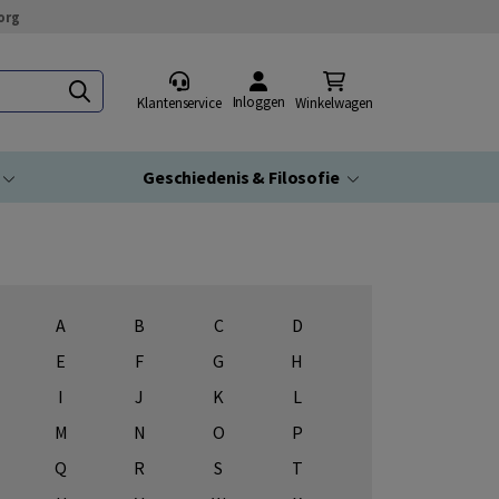
org
Inloggen
Klantenservice
Winkelwagen
Geschiedenis & Filosofie
A
B
C
D
E
F
G
H
I
J
K
L
M
N
O
P
Q
R
S
T